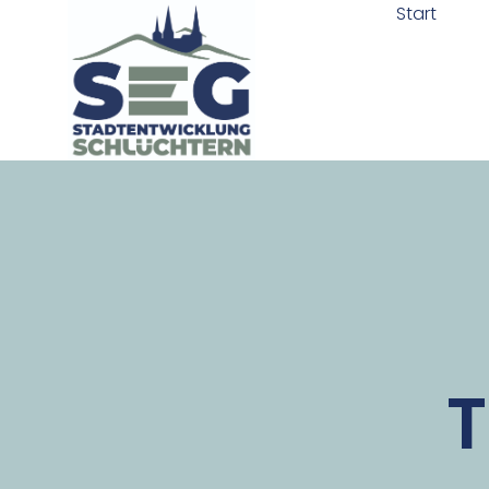
Start
T